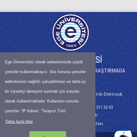
EGE ÜNİVERSİTESİ
Ege Üniversitesi olarak websitemizde çeşitli
KÖKLÜ BİRİKİMİYLE BİLİMDE ÖNCÜ, ARAŞTIRMADA
çerezler kullanmaktayız. Söz konusu çerezler
GÜÇLÜ ÜNİVERSİTE
websitesinin sağlıklı çalışabilmesi ve daha iyi
bir ziyaretçi deneyimi sunmak için zorunlu
Ege Üniversitesi Mühendislik Fakültesi Elektrik-Elektronik
Mühendisliği Bölümü
olarak kullanılmaktadır. Kullanılan zorunlu
Telefon : 0232 311 18 17 - Faks: 0232 311 52 43
çerezler: 'IP Adresi', 'Tarayıcı Türü'
E-Posta:
elosek@mail.ege.edu.tr
Daha fazla bilgi
Ulaşım Haritası
-
Site Haritası